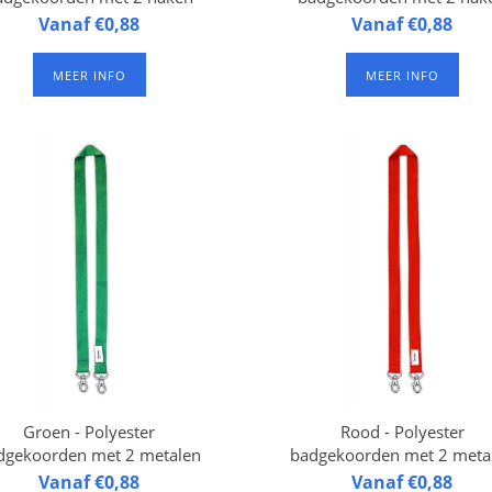
0 mm breed, 90 cm lang,
Vanaf €0,88
20 mm breed, 90 cm lan
Vanaf €0,88
orzien van 2 karabijnhaak.
voorzien van 2 karabijnha
Verpakt per 50 stuks.
Verpakt per 50 stuks
MEER INFO
MEER INFO
Groen - Polyester
Rood - Polyester
dgekoorden met 2 metalen
badgekoorden met 2 meta
haken
haken
0 mm breed, 90 cm lang,
Vanaf €0,88
20 mm breed, 90 cm lan
Vanaf €0,88