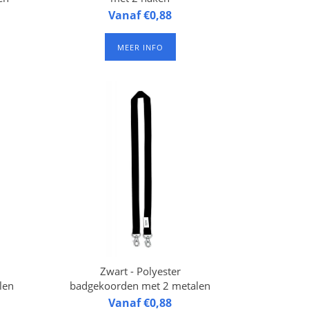
g,
20 mm breed, 90 cm lang,
Vanaf €0,88
ken.
voorzien van 2 karabijnhaak.
Verpakt per 50 stuks.
MEER INFO
Zwart - Polyester
len
badgekoorden met 2 metalen
haken
g,
20 mm breed, 90 cm lang,
Vanaf €0,88