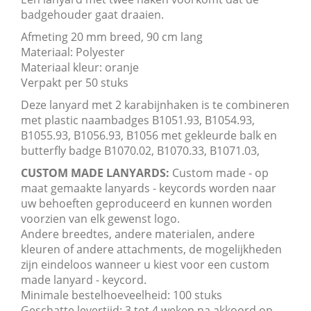
badgehouder gaat draaien.
Afmeting 20 mm breed, 90 cm lang
Materiaal: Polyester
Materiaal kleur: oranje
Verpakt per 50 stuks
Deze lanyard met 2 karabijnhaken is te combineren
met plastic naambadges B1051.93, B1054.93,
B1055.93, B1056.93, B1056 met gekleurde balk en
butterfly badge B1070.02, B1070.33, B1071.03,
CUSTOM MADE LANYARDS:
Custom made - op
maat gemaakte lanyards - keycords worden naar
uw behoeften geproduceerd en kunnen worden
voorzien van elk gewenst logo.
Andere breedtes, andere materialen, andere
kleuren of andere attachments, de mogelijkheden
zijn eindeloos wanneer u kiest voor een custom
made lanyard - keycord.
Minimale bestelhoeveelheid: 100 stuks
Geschatte levertijd: 3 tot 4 weken na akkoord op