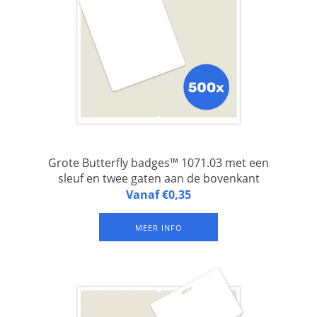
Grote Butterfly badges™ 1071.03 met een
sleuf en twee gaten aan de bovenkant
Butterfly badges™ 1071.03 zijn naambadges van gelamineerd
Vanaf €0,35
FSC papier, 1 badge op een A4-vel, met een sleuf én twee
gaten aan de bovenkant. Set van 500 vel.
MEER INFO