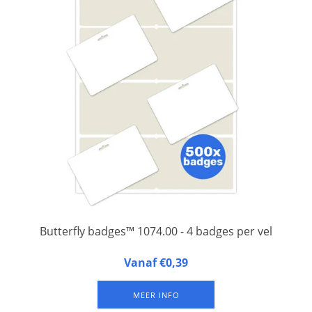
Butterfly badges™ 1074.00 - 4 badges per vel
Butterfly badges™ 1074.00 zijn 4 naambadges op een A4-vel
Vanaf €0,39
gelamineerd FSC papier, met één sleuf aan de bovenkant voor
bevestiging aan een bretelclip of badgekoord. Verkrijgbaar in
MEER INFO
verpakkingen van 125 vel (= 500 badges).