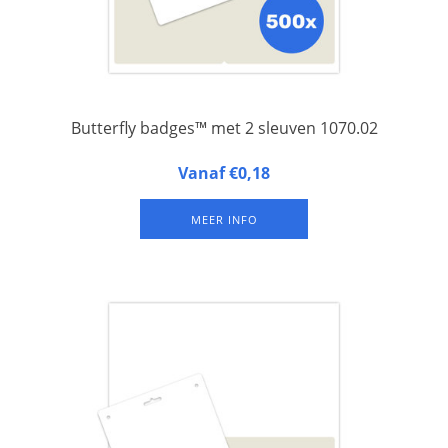
Butterfly badges™ met 2 sleuven 1070.02
Butterfly badges™ 1070.02 zijn naambadges van gelamineerd
Vanaf €0,18
FSC papier onderaan een A4-vel, met twee sleuven aan de
bovenkant voor bevestiging aan een lanyard met twee clips
MEER INFO
(minder draai-gevoelig). Set van 500 vel.