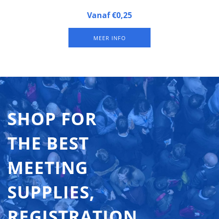
Butterfly badges™ 1070.33 zijn naambadges van gelamineerd
Vanaf €0,25
FSC papier, 3 badges op een A4-vel, met een sleuf én twee
gaten aan de bovenkant. Verkrijgbaar in verpakkingen van 250
MEER INFO
vel (= 750 badges). De 'Vanaf prijs' is is een prijs prijs per
badge.
SHOP FOR
THE BEST
MEETING
SUPPLIES,
REGISTRATION