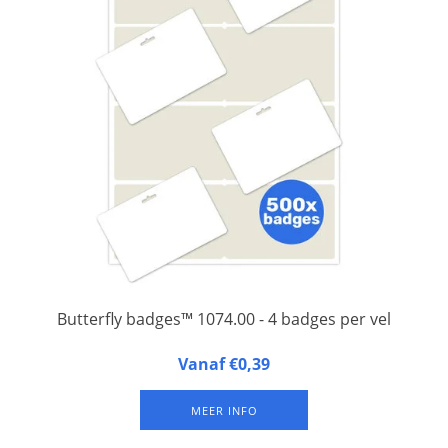
Butterfly badges™ 1074.00 - 4 badges per vel
Butterfly badges™ 1074.00 zijn 4 naambadges op een A4-vel
Vanaf €0,39
gelamineerd FSC papier, met één sleuf aan de bovenkant voor
bevestiging aan een bretelclip of badgekoord. Verkrijgbaar in
MEER INFO
verpakkingen van 125 vel (= 500 badges).