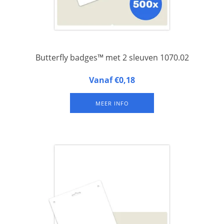
Butterfly badges™ met 2 sleuven 1070.02
Butterfly badges™ 1070.02 zijn naambadges van gelamineerd
Vanaf €0,18
FSC papier onderaan een A4-vel, met twee sleuven aan de
bovenkant voor bevestiging aan een lanyard met twee clips
MEER INFO
(minder draai-gevoelig). Set van 500 vel.