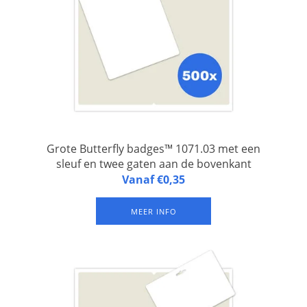
Grote Butterfly badges™ 1071.03 met een
sleuf en twee gaten aan de bovenkant
Butterfly badges™ 1071.03 zijn naambadges van gelamineerd
Vanaf €0,35
FSC papier, 1 badge op een A4-vel, met een sleuf én twee
gaten aan de bovenkant. Set van 500 vel.
MEER INFO