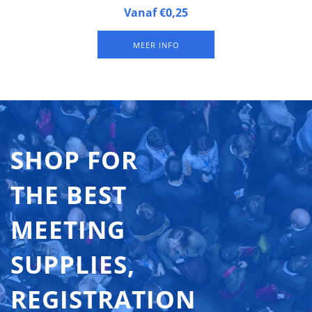
Butterfly badges™ 1070.33 zijn naambadges van gelamineerd
Vanaf €0,25
FSC papier, 3 badges op een A4-vel, met een sleuf én twee
gaten aan de bovenkant. Verkrijgbaar in verpakkingen van 250
MEER INFO
vel (= 750 badges). De 'Vanaf prijs' is is een prijs prijs per
badge.
SHOP FOR
THE BEST
MEETING
SUPPLIES,
REGISTRATION