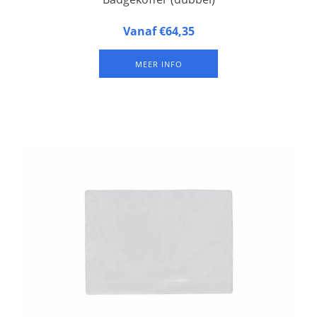
Badgekoffer, geschikt voor 2 badgeplateau's. Ongeveer 100
Vanaf €64,35
badges per plateau (afhankelijk van het formaat van de
badges). Deze koffer wordt zonder badgeplateau's geleverd.
MEER INFO