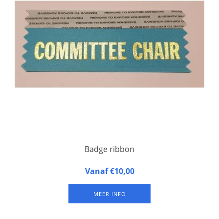
Badge ribbon
Badge ribbon Afmeting: 10,4 x 4,1 cm. Met gekartelde
Vanaf €10,00
zijkanten. Bovenzijde voorzien van dubbelzijdig tape.
Bestelling ribbons minimale afname 100 stuks.
MEER INFO