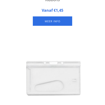
Afmeting: 10,4 x 4,1 cm. Met gekartelde zijkanten.
Vanaf €1,45
Bovenzijde voorzien van dubbelzijdig tape.
MEER INFO