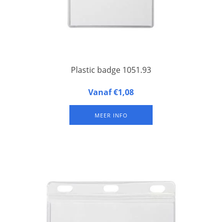
Plastic badge 1051.93
Grote naambadge (A6-formaat) met hardkunststof achterzijde
Vanaf €1,08
en zacht kunststof voorzijde, met extra voorvakje over de hele
breedte en dan 75 mm hoog.
MEER INFO