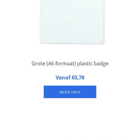
Grote (A6 formaat) plastic badge
Grote naambadge (A6-formaat) van 0,25 mm PVC zachtplastic
Vanaf €0,78
met euroslot en 2 kleine karabijn haak gaatjes in elke
bovenhoek. Afmetingen: 105 x 148 mm
MEER INFO