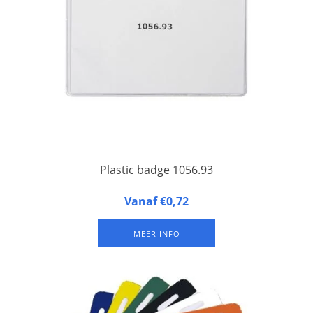
Plastic badge 1056.93
Dé meest gebruikte plastic badge met hardkunststof
Vanaf €0,72
achterzijde, zacht kunststof voorzijde met drie sleuven in het
bovenste deel.
MEER INFO