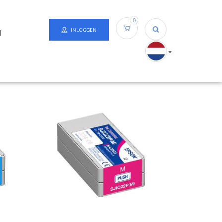
0
INLOGGEN
N