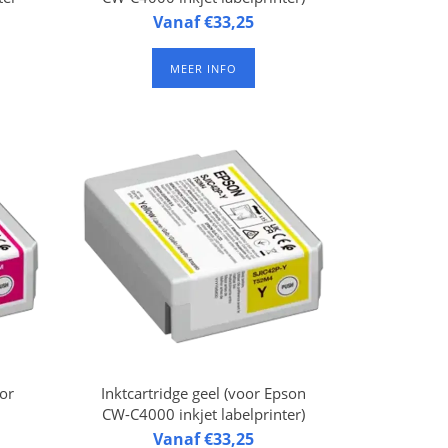
son
Inktcartridge zwart CW-C4000
Vanaf €33,25
ter
Key (Black) (voor Epson CW-
C4000 inkjet labelprinter).
MEER INFO
Duurzame pigmentinkt
(waterproof)
or
Inktcartridge geel (voor Epson
CW-C4000 inkjet labelprinter)
W-
Inktcartridge geel CW-C4000
Vanaf €33,25