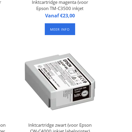
r
Inktcartridge magenta (voor
Epson TM-C3500 inkjet
labelprinter)
500
Inktcartridge magenta TM-
Vanaf €23,00
500
C3500 Magenta (voor Epson
zame
TM-C3500 inkjet labelprinter).
MEER INFO
)
Duurzame pigmentinkt
(waterproof)
son
Inktcartridge zwart (voor Epson
ter
CW-C4000 inkjet labelprinter)