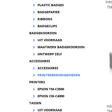
Ink
PLASTIC BADGES
TM
BADGEPAPIER
In
K
RIBBONS
C
BADGECLIPS
BADGEKOORDEN
UIT VOORRAAD
MAATWERK BADGEKOORDEN
ONTWERP ZELF
ACCESSOIRES
ACCESSOIRES
PRINTERBENODIGDHEDEN
PRINTERS
EPSON TM-C3500
EPSON CW-C4000
TASSEN
Ink
UIT VOORRAAD
TM