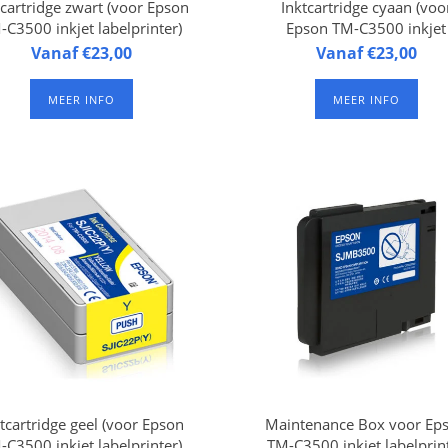
tcartridge zwart (voor Epson
Inktcartridge cyaan (voo
-C3500 inkjet labelprinter)
Epson TM-C3500 inkjet
labelprinter)
ktcartridge zwart TM-C3500
Vanaf €23,00
Inktcartridge cyaan TM-C3
Vanaf €23,00
ey (Black) (voor Epson TM-
Cyan (voor Epson TM-C3
3500 inkjet labelprinter).
inkjet labelprinter). Duur
MEER INFO
MEER INFO
Duurzame pigmentinkt
pigmentinkt (waterproof
(waterproof)
tcartridge geel (voor Epson
Maintenance Box voor Ep
-C3500 inkjet labelprinter)
TM-C3500 inkjet labelprin