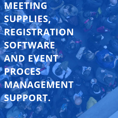
MEETING
SUPPLIES,
REGISTRATION
SOFTWARE
AND EVENT
PROCES
MANAGEMENT
SUPPORT.