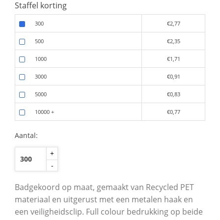
Staffel korting
300
€2,77
500
€2,35
1000
€1,71
3000
€0,91
5000
€0,83
10000
+
€0,77
Aantal:
+
-
Badgekoord op maat, gemaakt van Recycled PET
materiaal en uitgerust met een metalen haak en
een veiligheidsclip. Full colour bedrukking op beide