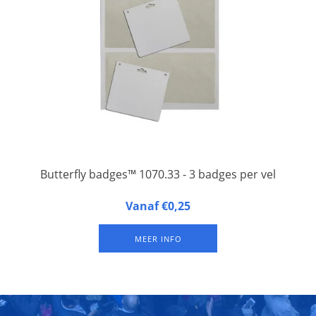
Butterfly badges™ 1070.33 - 3 badges per vel
Butterfly badges™ 1070.33 zijn naambadges van gelamineerd
Vanaf €0,25
FSC papier, 3 badges op een A4-vel, met een sleuf én twee
gaten aan de bovenkant. Verkrijgbaar in verpakkingen van 250
MEER INFO
vel (= 750 badges). De 'Vanaf prijs' is is een prijs prijs per
badge.