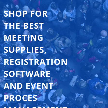
SHOP FOR
THE BEST
MEETING
SUPPLIES,
REGISTRATION
SOFTWARE
AND EVENT
PROCES