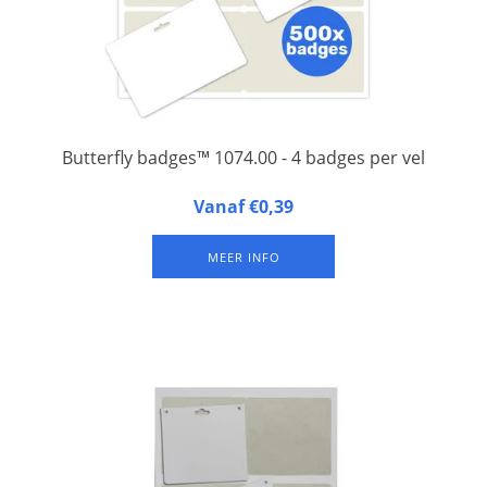
Butterfly badges™ 1074.00 - 4 badges per vel
Butterfly badges™ 1074.00 zijn 4 naambadges op een A4-vel
Vanaf €0,39
gelamineerd FSC papier, met één sleuf aan de bovenkant voor
bevestiging aan een bretelclip of badgekoord. Verkrijgbaar in
MEER INFO
verpakkingen van 125 vel (= 500 badges).