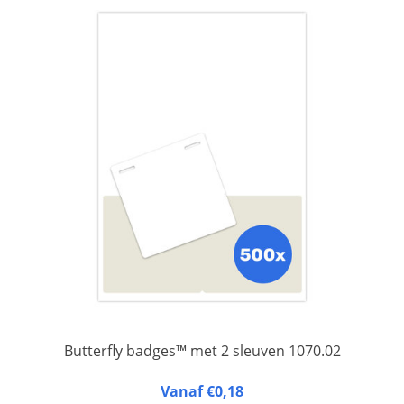
Butterfly badges™ met 2 sleuven 1070.02
Butterfly badges™ 1070.02 zijn naambadges van gelamineerd
Vanaf €0,18