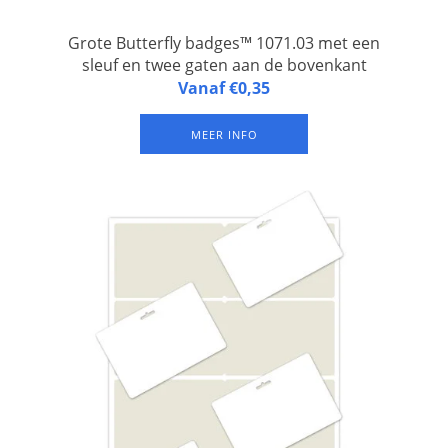
Grote Butterfly badges™ 1071.03 met een
sleuf en twee gaten aan de bovenkant
Butterfly badges™ 1071.03 zijn naambadges van gelamineerd
Vanaf €0,35
FSC papier, 1 badge op een A4-vel, met een sleuf én twee
gaten aan de bovenkant. Set van 500 vel.
MEER INFO