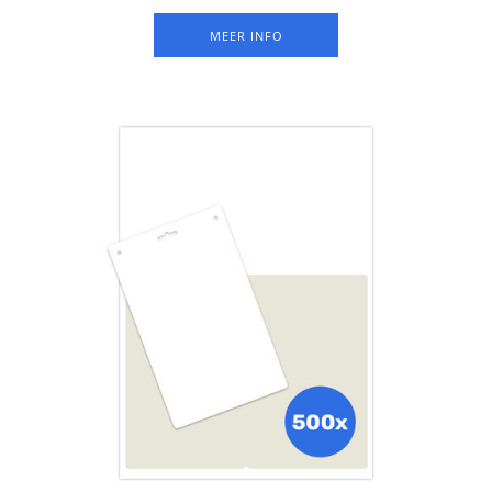
FSC papier onderaan een A4-vel, met twee sleuven aan de
bovenkant voor bevestiging aan een lanyard met twee clips
MEER INFO
(minder draai-gevoelig). Set van 500 vel.