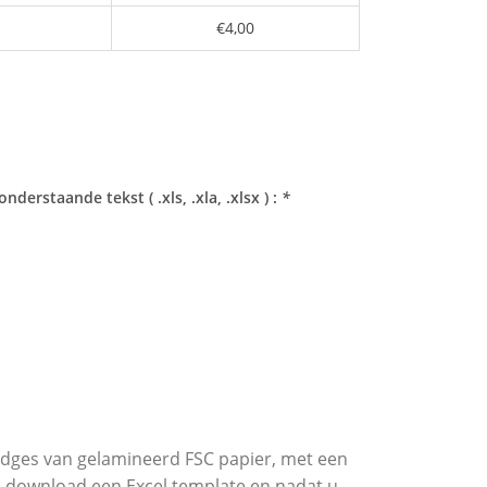
€4,00
derstaande tekst ( .xls, .xla, .xlsx ) :
*
dges van gelamineerd FSC papier, met een
U download een Excel template en nadat u