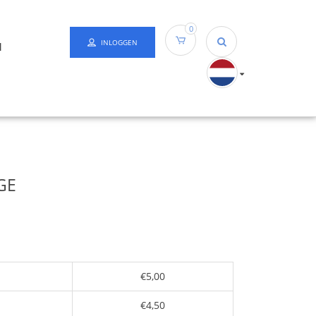
0
INLOGGEN
N
GE
€5,00
€4,50