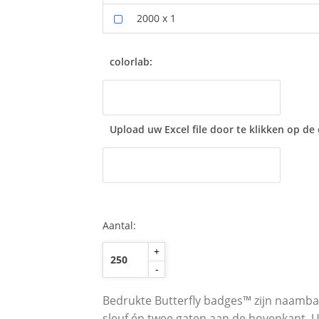
2000 x 1
colorlab:
Upload uw Excel file door te klikken op de on
Aantal:
+
-
Bedrukte Butterfly badges™ zijn naamba
sleuf én twee gaten aan de bovenkant. 