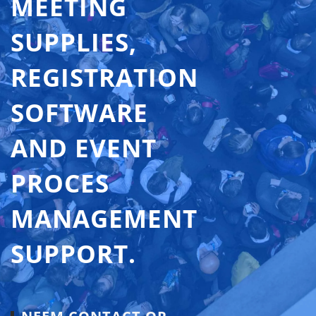
MEETING
SUPPLIES,
REGISTRATION
SOFTWARE
AND EVENT
PROCES
MANAGEMENT
SUPPORT.