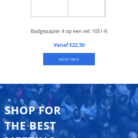
Badgepapier 4 op een vel: 1051-K
Badgepapier met 4 badges op een A4-vel geperforeerd
Vanaf €22,50
papier. Makkelijk te scheuren en te printen in laser- en inkjet
printers. Verpakt per 25 of per 100 vel.
MEER INFO
SHOP FOR
THE BEST