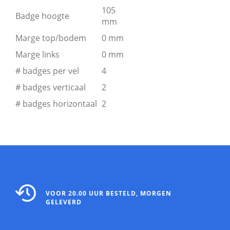
105
Badge hoogte
mm
Marge top/bodem
0 mm
Marge links
0 mm
# badges per vel
4
# badges verticaal
2
# badges horizontaal
2
VOOR 20.00 UUR BESTELD, MORGEN
GELEVERD