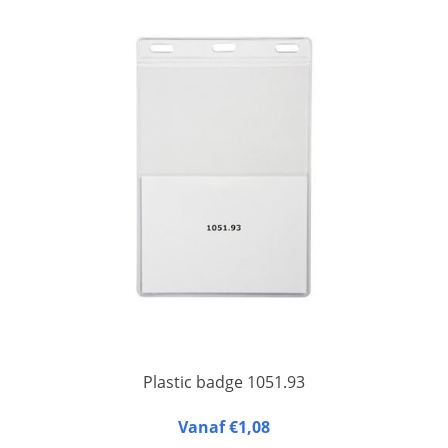
Plastic badge 1051.93
Grote naambadge (A6-formaat) met hardkunststof achterzijde
Vanaf €1,08
en zacht kunststof voorzijde, met extra voorvakje over de hele