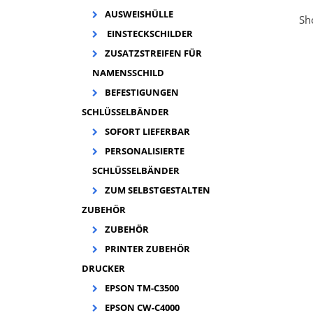
AUSWEISHÜLLE
Sh
EINSTECKSCHILDER
Sh
ZUSATZSTREIFEN FÜR
Pr
NAMENSSCHILD
pra
BEFESTIGUNGEN
die
Ta
SCHLÜSSELBÄNDER
Fla
SOFORT LIEFERBAR
p
PERSONALISIERTE
SCHLÜSSELBÄNDER
ZUM SELBSTGESTALTEN
ZUBEHÖR
ZUBEHÖR
PRINTER ZUBEHÖR
DRUCKER
EPSON TM-C3500
EPSON CW-C4000