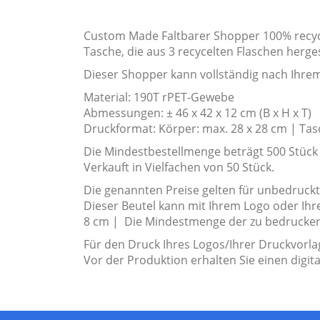
Custom Made Faltbarer Shopper 100% recycel
Tasche, die aus 3 recycelten Flaschen herge
Dieser Shopper kann vollständig nach Ihre
Material: 190T rPET-Gewebe
Abmessungen: ± 46 x 42 x 12 cm (B x H x T)
Druckformat: Körper: max. 28 x 28 cm | Tas
Die Mindestbestellmenge beträgt 500 Stück
Verkauft in Vielfachen von 50 Stück.
Die genannten Preise gelten für unbedruck
Dieser Beutel kann mit Ihrem Logo oder Ih
8 cm | Die Mindestmenge der zu bedruckend
Für den Druck Ihres Logos/Ihrer Druckvorlag
Vor der Produktion erhalten Sie einen digit