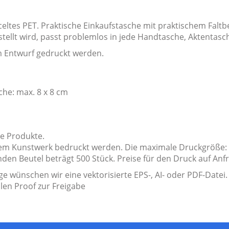
tes PET. Praktische Einkaufstasche mit praktischem Faltbeut
stellt wird, passt problemlos in jede Handtasche, Aktentasc
m Entwurf gedruckt werden.
che: max. 8 x 8 cm
te Produkte.
rem Kunstwerk bedruckt werden. Die maximale Druckgröße: K
en Beutel beträgt 500 Stück. Preise für den Druck auf Anf
e wünschen wir eine vektorisierte EPS-, AI- oder PDF-Datei.
alen Proof zur Freigabe