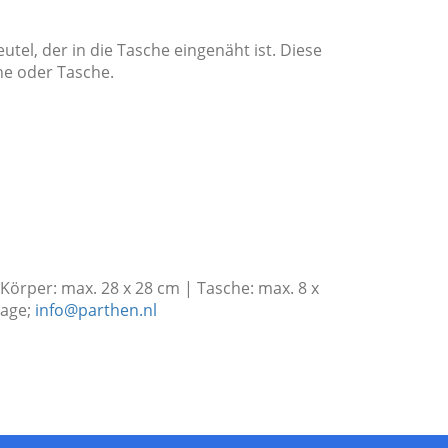
el, der in die Tasche eingenäht ist. Diese
he oder Tasche.
örper: max. 28 x 28 cm | Tasche: max. 8 x
rage;
info@parthen.nl