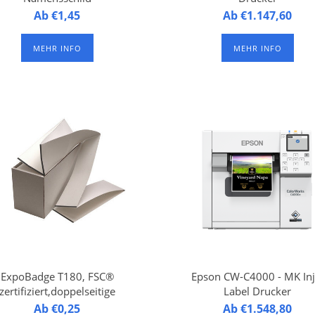
Maße: 10,4 x 4,1 cm.
Ab €1,45
Epson TM-C3500 Inkjet La
Ab €1.147,60
it gezahntem Rand an den
Drucker, im Kombination 
Seiten.
den ExpoBadges geeignet 
MEHR INFO
MEHR INFO
Der obere Rand ist mit
live badge drucken. Der
oppelseitigem Klebeband
Drucker ist ausgestattet m
versehen.
einer Schneidefunktion die
Badges in der Länge
maßgeschneidert abschnei
ExpoBadge T180, FSC®
Epson CW-C4000 - MK Inj
zertifiziert,doppelseitige
Label Drucker
dges, nicht selbstklebend,
ExpoBadge T180, FSC®,
Ab €0,25
Der Epson CW-4000
Ab €1.548,80