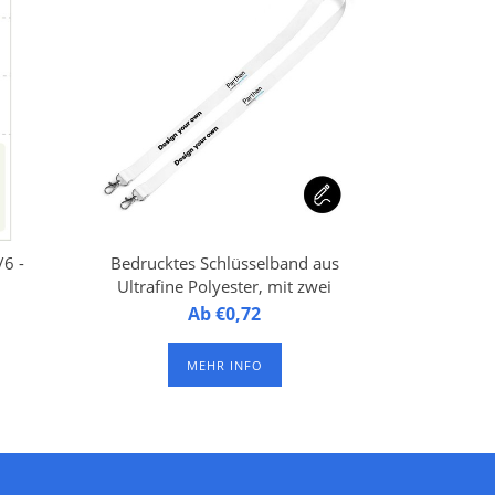
zur Befestigung eines
Schlüsselbandes oder
Hosenträgerclips.
/6 -
Bedrucktes Schlüsselband aus
Ultrafine Polyester, mit zwei
Metallhaken
/6 -
Personalisiertes Schlüsselband
Ab €0,72
aus Polyester, versehen mit
,
zwei Metallhaken.
MEHR INFO
n
Vollfarbdruck auf beiden
ns,
Seiten.
ite