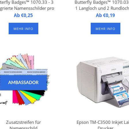
terfly Badges™ 1070.33 - 3
Butterfly Badges™ 1070.03
egrierte Namensschilder pro
1 Langloch und 2 Rundlöc
Bogen
an der Oberseite
tterfly Badges™ 1070.33 -
Ab €0,25
Butterfly Badges™ 1070.0
Ab €0,19
Namensschilder aus
Namensschilder aus
aminiertem FSC-Papier, 3
laminiertem FSC-Papier
MEHR INFO
MEHR INFO
ensschilder auf einem A4-
integriert auf der untere
uckbogen, mit 1 Langloch
Hälfte eines A4-Druckboge
nd 2 Rundlöchern an der
mit 1 Langloch und 2
Oberseite. Erhältlich in
Rundlöchern an der Oberse
rpackungseinheiten à 250
zur Befestigung eines
en (= 750 Namensschilder).
Schlüsselbandes oder
Der „Ab“-Preis gilt
Hosenträgerclips.
Zusatzstreifen für
Epson TM-C3500 Inkjet La
Namensschild
Drucker