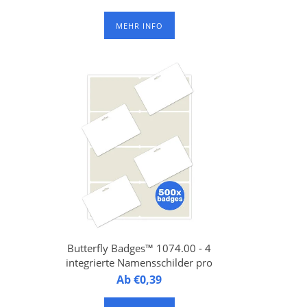
selbtsklebend, Z-gefaltet,
rte
reißfest, Badge Größe 96,5 x
MEHR INFO
500
82 mm, geeignet für Epson
TM-C3500 und Epson CW-
C4000 Inkjet Label Drucker.
Mit 3 Lochungen für
Hosenträgerclip oder
Schlüsselband. Verpackt per
500 Badges.
2
Butterfly Badges™ 1074.00 - 4
integrierte Namensschilder pro
Bogen
2 -
Butterfly Badges1074.00 - 4
Ab €0,39
integrierte Namensschilder auf