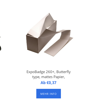
kjet
Epson TM-C3500 und Epson
auf
CW-C4000 Inkjet Label
t 1
Drucker. Mit 3 Lochungen für
rn.
Hosenträgerclip oder
.
Schlüsselband. Verpackt per
500 Badges.
ExpoBadge 260+, Butterfly
type, mattes Papier,
selbstklebend, Groß, mit
ExpoBadge 260+, Butterfly
Ab €0,37
Gutscheine
aus
Type, selbstklebend, Z-gefaltet,
al.
mattes Papier, Badge Größe
MEHR INFO
gt
96,5 x 134 mm, mit 2
Gutscheine von je 105 x 50