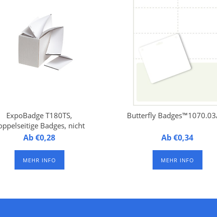
ExpoBadge T180TS,
Butterfly Badges™1070.03
oppelseitige Badges, nicht
lbstklebend, mattes Papier,
ExpoBadge T180TS,
Ab €0,28
Butterfly Badges™ 1070.03
Ab €0,34
Klein
oppelseitige Badges, nicht
Namensschilder aus
selbstklebend, Z-gefaltet,
laminiertem FSC-Papier
MEHR INFO
MEHR INFO
ttes reißfest Papier, Inkjet
integriert auf der untere
ted, Badge Größe 96,5 x 82
Hälfte eines A4-Druckboge
, geeignet für Epson TM-
mit 1 Langloch und 2
500 und Epson CW-C4000
Rundlöchern an der Oberse
ucker. Mit 3 Lochungen für
zur Befestigung eines