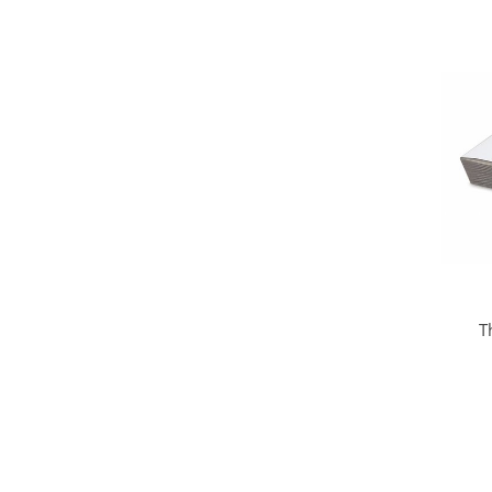
T
Sch