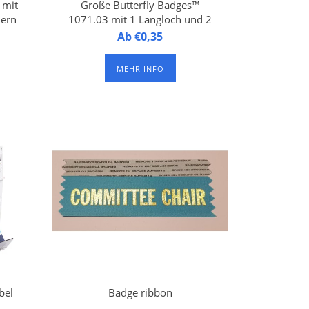
 mit
Große Butterfly Badges™
hern
1071.03 mit 1 Langloch und 2
Rundlöchern an der Oberseite
3 -
Butterfly Badges™ 1071.03 -
Ab €0,35
Namensschilder aus
,
laminiertem FSC-Papier, 1
MEHR INFO
n
Namensschild auf einem A4-
ns,
Druckbogen, mit 1 Langloch
und 2 Rundlöchern an der
ite
Oberseite. Verpackung à 500
Bogen.
bel
Badge ribbon