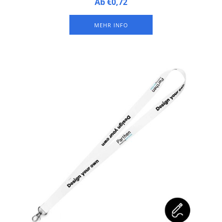
Personalisiertes Schlüsselband aus Polyester, versehen mit
Ab €0,72
zwei Metallhaken. Vollfarbdruck auf beiden Seiten.
MEHR INFO