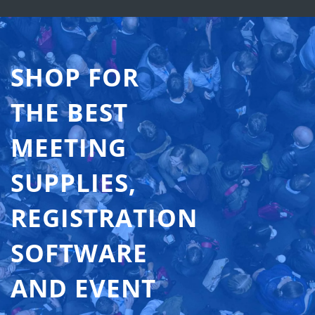
SHOP FOR
THE BEST
MEETING
SUPPLIES,
REGISTRATION
SOFTWARE
AND EVENT