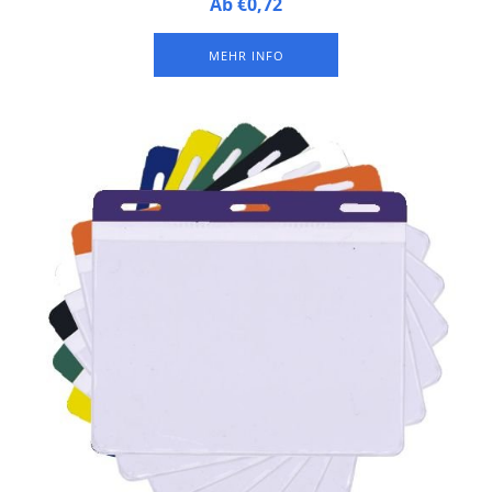
Die meist genutzte Ausweishülle, Rückseite aus Hartfolie und
Ab €0,72
Vorderseite aus Weichfolie, sowie 3 Langlöcher im oberen
Bereich.
MEHR INFO