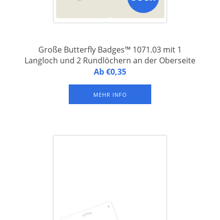
Große Butterfly Badges™ 1071.03 mit 1
Langloch und 2 Rundlöchern an der Oberseite
Butterfly Badges™ 1071.03 - Namensschilder aus laminiertem
Ab €0,35
FSC-Papier, 1 Namensschild auf einem A4-Druckbogen, mit 1
Langloch und 2 Rundlöchern an der Oberseite. Verpackung à
MEHR INFO
500 Bogen.