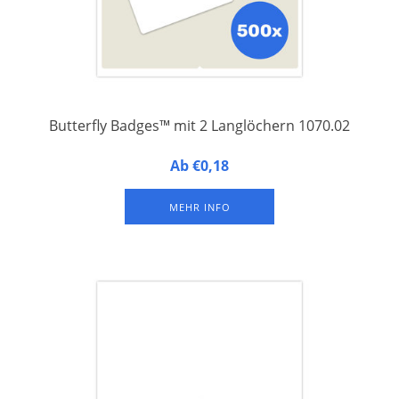
Butterfly Badges™ mit 2 Langlöchern 1070.02
Butterfly Badges™ 1070.02 - Namensschilder aus laminiertem
Ab €0,18
FSC-Papier, integriert auf der unteren Hälfte eines A4-
Druckbogens, mit 2 Langlöchern an der Oberseite zur
MEHR INFO
Befestigung eines Schlüsselbandes mit 2 Clips (geringere
Drehempfindlichkeit). Set à 500