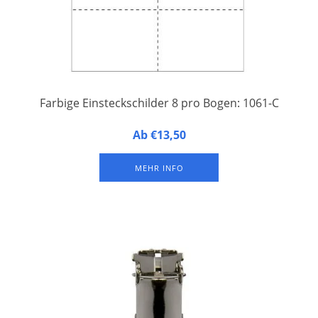
Farbige Einsteckschilder 8 pro Bogen: 1061-C
8 Einsteckschilder auf einem A4-Druckbogen aus perforiertem
Ab €13,50
Papier. Einfaches Abtrennen und Beschriften mit Laser- und
Tintenstrahldruckern. Verpackung à 25 Druckbogen pro Farbe.
MEHR INFO