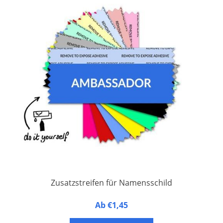
Zusatzstreifen für Namensschild
Maße: 10,4 x 4,1 cm.
Ab €1,45
Mit gezahntem Rand an den Seiten.
Der obere Rand ist mit doppelseitigem Klebeband versehen.