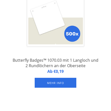
Butterfly Badges™ 1070.03 mit 1 Langloch und
2 Rundlöchern an der Oberseite
Butterfly Badges™ 1070.03 - Namensschilder aus laminiertem
Ab €0,19
FSC-Papier, integriert auf der unteren Hälfte eines A4-
Druckbogens, mit 1 Langloch und 2 Rundlöchern an der
MEHR INFO
Oberseite zur Befestigung eines Schlüsselbandes oder
Hosenträgerclips.