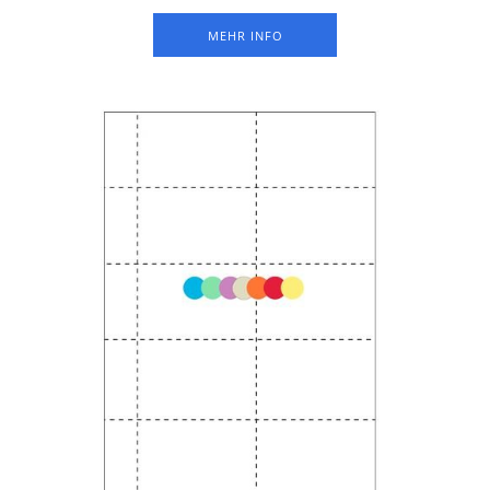
perforiertem Papier. Einfaches Abtrennen und Beschriften mit
Laser- und Tintenstrahldruckern. Verpackung à 25
MEHR INFO
Druckbogen pro Farbe.