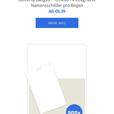
Namensschilder pro Bogen
Butterfly Badges1074.00 - 4 integrierte Namensschilder auf
Ab €0,39
einem A4-Bogen aus laminiertem FSC-Papier mit 1 Langloch
an der Oberseite zur Befestigung eines Clips oder
MEHR INFO
Schlüsselbandes. Erhältlich in Verpackungseinheiten von 125
Bogen (= 500 Namensschilder).