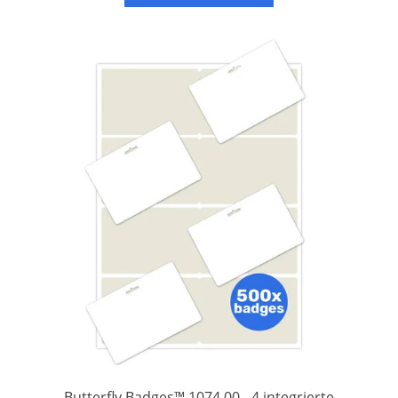
Der „Ab“-Preis gilt
Butterfly Badges™ 1074.00 - 4 integrierte