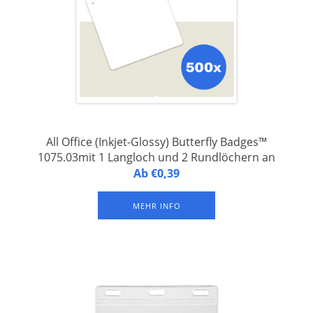
All Office (Inkjet-Glossy) Butterfly Badges™
1075.03mit 1 Langloch und 2 Rundlöchern an
der Oberseite
Butterfly Badges™ 1075.03 - Namensschilder aus laminiertem
Ab €0,39
FSC-Papier, integriert auf der unteren Hälfte eines A4-
Druckbogens, mit 1 Langloch und 2 Rundlöchern an der
MEHR INFO
Oberseite zur Befestigung eines Schlüsselbandes oder
Hosenträgerclips.