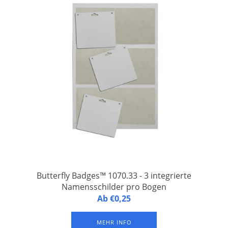
Butterfly Badges™ 1070.33 - 3 integrierte
Namensschilder pro Bogen
Butterfly Badges™ 1070.33 - Namensschilder aus laminiertem
Ab €0,25
FSC-Papier, 3 Namensschilder auf einem A4-Druckbogen, mit
1 Langloch und 2 Rundlöchern an der Oberseite. Erhältlich in
MEHR INFO
Verpackungseinheiten à 250 Bogen (= 750 Namensschilder).