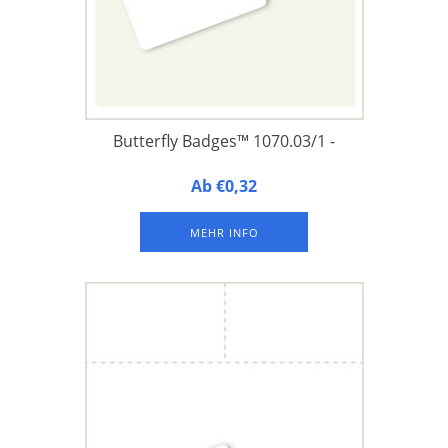
Butterfly Badges™ 1070.03/1 -
Butterfly Badges™ 1070.03/1 - Namensschilder aus
Ab €0,32
laminiertem FSC-Papier, integriert auf der unteren Hälfte
eines A4-Druckbogens, mit 1 Langloch und 2 Rundlöchern an
MEHR INFO
der Oberseite zur Befestigung eines Schlüsselbandes oder
Hosenträgerclips.