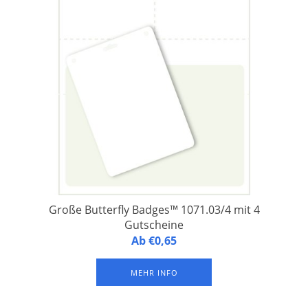
Große Butterfly Badges™ 1071.03/4 mit 4
Gutscheine
Butterfly Badges™ 1071.03/4 - Namensschilder aus
Ab €0,65
laminiertem FSC-Papier, 1 Namensschild auf einem A4-
Druckbogen, mit 1 Langloch und 2 Rundlöchern an der
MEHR INFO
Oberseite sowie 4 Gutscheine. Verpackung à 500 Bogen.