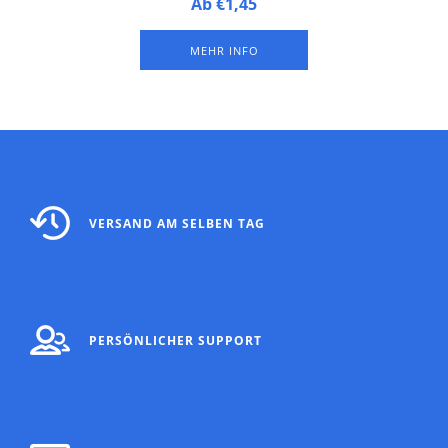
Maße: 10,4 x 4,1 cm.
Ab €1,45
Mit gezahntem Rand an den Seiten.
Der obere Rand ist mit doppelseitigem Klebeband versehen.
MEHR INFO
VERSAND AM SELBEN TAG
PERSÖNLICHER SUPPORT