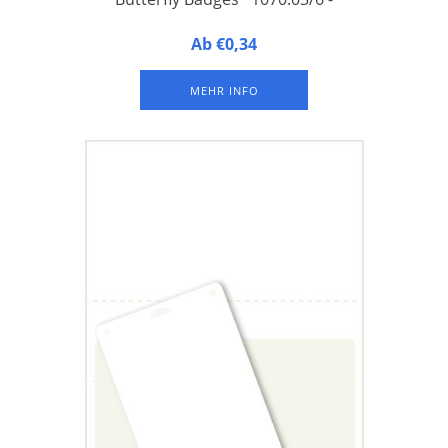
Butterfly Badges™ 1070.03/6 - Namensschilder aus
Ab €0,34
laminiertem FSC-Papier, integriert auf der unteren Hälfte
eines A4-Druckbogens, mit 1 Langloch und 2 Rundlöchern an
MEHR INFO
der Oberseite zur Befestigung eines Schlüsselbandes oder
Hosenträgerclips.