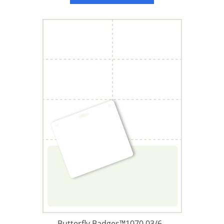
Hosenträgerclips.
Butterfly Badges™1070.03/6 -