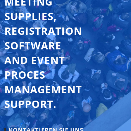
MEETING
SUPPLIES,
REGISTRATION
SOFTWARE
AND EVENT
PROCES
MANAGEMENT
SUPPORT.
KONTAKTIEREN SIE UNS