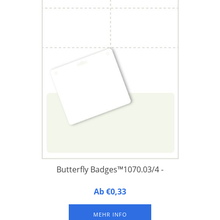
Butterfly Badges™1070.03/4 -
Butterfly Badges™ 1070.03/4 - Namensschilder aus
Ab €0,33
laminiertem FSC-Papier, integriert auf der unteren Hälfte
eines A4-Druckbogens, mit 1 Langloch und 2 Rundlöchern an
MEHR INFO
der Oberseite zur Befestigung eines Schlüsselbandes oder