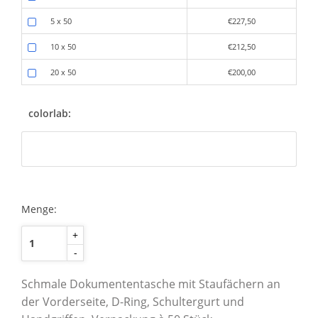
5 x 50
€227,50
10 x 50
€212,50
20 x 50
€200,00
colorlab:
Menge:
+
-
Schmale Dokumententasche mit Staufächern an
der Vorderseite, D-Ring, Schultergurt und