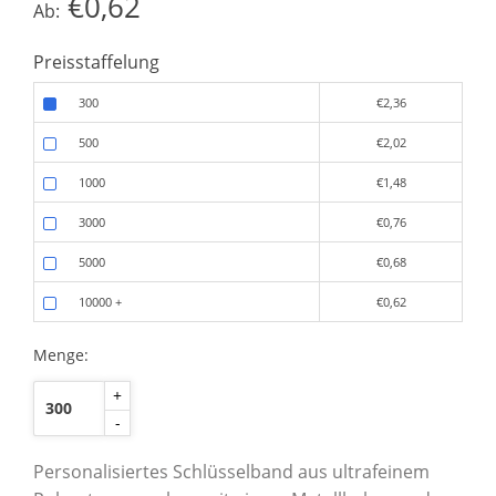
€0,62
Ab:
Preisstaffelung
300
€2,36
500
€2,02
1000
€1,48
3000
€0,76
5000
€0,68
10000
+
€0,62
Menge:
+
-
Personalisiertes Schlüsselband aus ultrafeinem