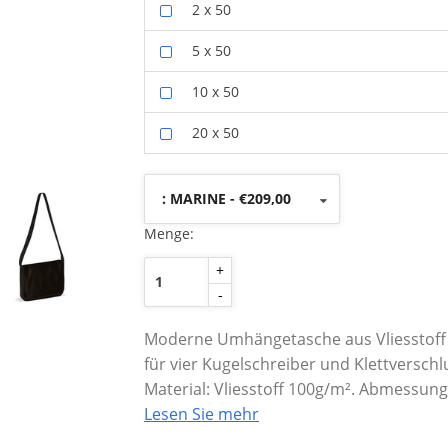
2 x 50
5 x 50
10 x 50
20 x 50
: MARINE - €209,00
Menge:
+
-
Moderne Umhängetasche aus Vliesstoff i
für vier Kugelschreiber und Klettverschl
Material: Vliesstoff 100g/m². Abmessunge
Lesen Sie mehr