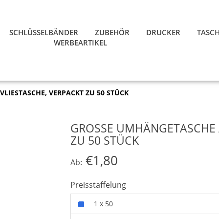
SCHLÜSSELBÄNDER
ZUBEHÖR
DRUCKER
TASC
WERBEARTIKEL
IESTASCHE, VERPACKT ZU 50 STÜCK
GROSSE UMHÄNGETASCHE AU
U 50 STÜCK
€1,80
Ab:
Preisstaffelung
1 x 50