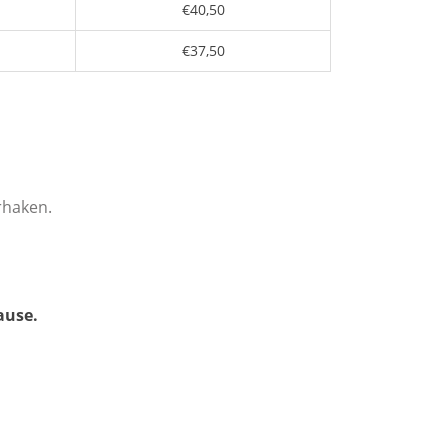
€40,50
€37,50
rhaken.
ause.