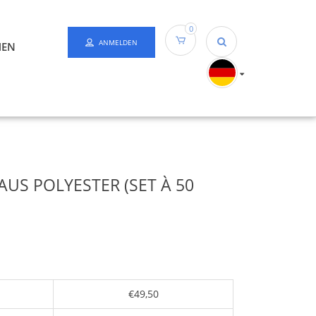
0
ANMELDEN
HEN
US POLYESTER (SET À 50
€49,50