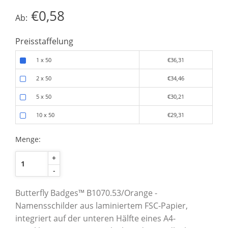
€0,58
Ab:
Preisstaffelung
1 x 50
€36,31
2 x 50
€34,46
5 x 50
€30,21
10 x 50
€29,31
Menge:
+
-
Butterfly Badges™ B1070.53/Orange -
Namensschilder aus laminiertem FSC-Papier,
integriert auf der unteren Hälfte eines A4-