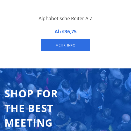
Alphabetische Reiter A-Z
Alphabetische Reiter für Namensschilder. Set bestehend aus
Ab €36,75
den 26 Buchstaben des Alphabets.
MEHR INFO
SHOP FOR
THE BEST
MEETING