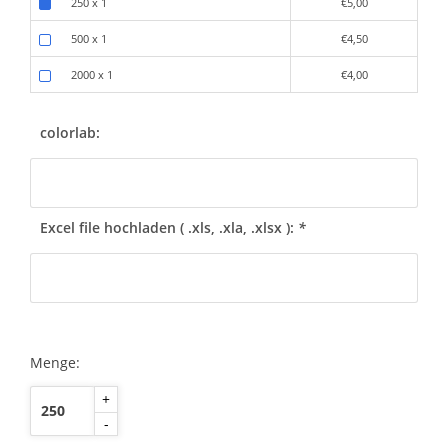
250 x 1
€5,00
500 x 1
€4,50
2000 x 1
€4,00
colorlab:
Excel file hochladen ( .xls, .xla, .xlsx ):
*
Menge:
+
-