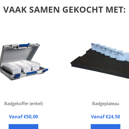
VAAK SAMEN GEKOCHT MET:
Badgekoffer (enkel)
Badgeplateau
dgekoffer, geschikt voor 1
Vanaf €50,00
Badgeplateau van kunstst
Vanaf €24,50
dgeplateau. Ongeveer 100
schuim
ges per plateau (afhankelijk