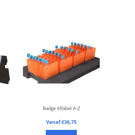
Badge Alfabet A-Z
of
Alfabetische Badge
Vanaf €36,75
Indicatoren. Set van de 26
letters van het alfabet.