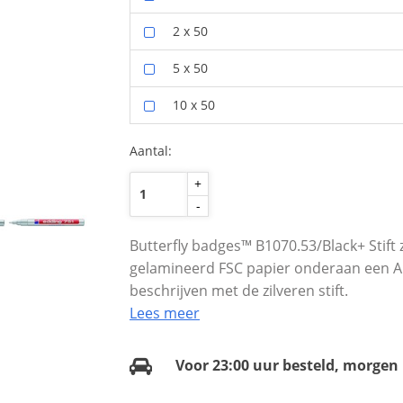
2 x 50
5 x 50
10 x 50
Aantal:
+
-
Butterfly badges™ B1070.53/Black+ Stift
gelamineerd FSC papier onderaan een A5-
beschrijven met de zilveren stift.
Lees meer
Voor 23:00 uur besteld, morgen 