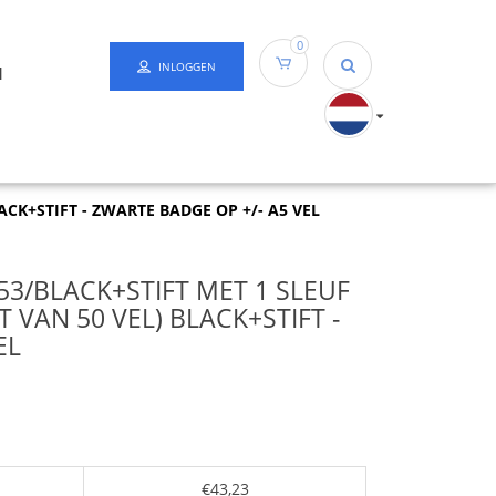
0
INLOGGEN
N
ACK+STIFT - ZWARTE BADGE OP +/- A5 VEL
3/BLACK+STIFT MET 1 SLEUF
T VAN 50 VEL) BLACK+STIFT -
EL
€43,23