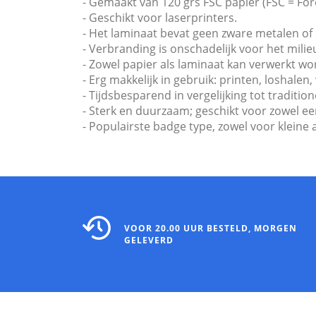
- Gemaakt van 120 grs FSC papier (FSC = For
- Geschikt voor laserprinters.
- Het laminaat bevat geen zware metalen of
- Verbranding is onschadelijk voor het milie
- Zowel papier als laminaat kan verwerkt wor
- Erg makkelijk in gebruik: printen, loshalen,
- Tijdsbesparend in vergelijking tot tradit
- Sterk en duurzaam; geschikt voor zowel e
- Populairste badge type, zowel voor kleine 
VOOR 20.00 UUR BESTELD, MORGEN
GELEVERD