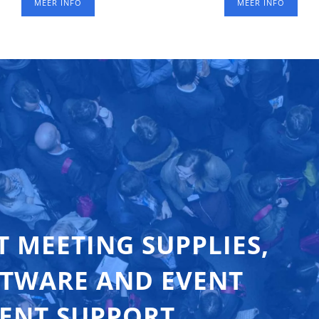
MEER INFO
MEER INFO
van het formaat van de
adges). Deze koffer wordt
der badgeplateau geleverd.
T MEETING SUPPLIES,
FTWARE AND EVENT
ENT SUPPORT.