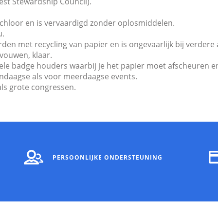
est Stewardship Council).
 chloor en is vervaardigd zonder oplosmiddelen.
u.
den met recycling van papier en is ongevaarlijk bij verdere 
 vouwen, klaar.
ionele badge houders waarbij je het papier moet afscheuren 
endaagse als voor meerdaagse events.
als grote congressen.
PERSOONLIJKE ONDERSTEUNING