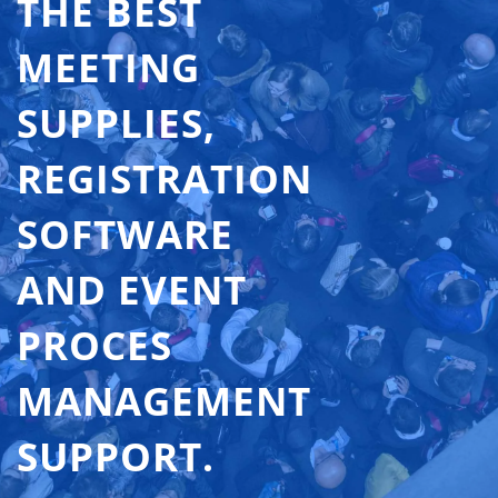
THE BEST
MEETING
SUPPLIES,
REGISTRATION
SOFTWARE
AND EVENT
PROCES
MANAGEMENT
SUPPORT.