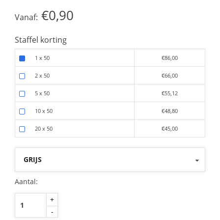
€0,90
Vanaf:
Staffel korting
1 x 50
€86,00
2 x 50
€66,00
5 x 50
€55,12
10 x 50
€48,80
20 x 50
€45,00
GRIJS
Aantal:
+
-