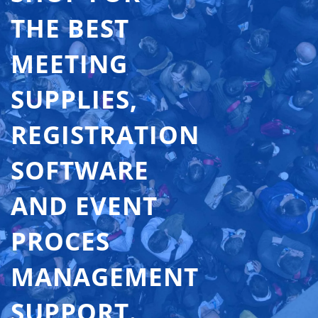
THE BEST
MEETING
SUPPLIES,
REGISTRATION
SOFTWARE
AND EVENT
PROCES
MANAGEMENT
SUPPORT.