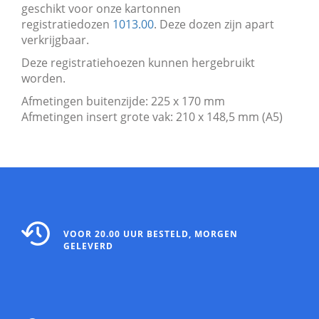
geschikt voor onze kartonnen
registratiedozen
1013.00
. Deze dozen zijn apart
verkrijgbaar.
Deze registratiehoezen kunnen hergebruikt
worden.
Afmetingen buitenzijde: 225 x 170 mm
Afmetingen insert grote vak: 210 x 148,5 mm (A5)
VOOR 20.00 UUR BESTELD, MORGEN
GELEVERD