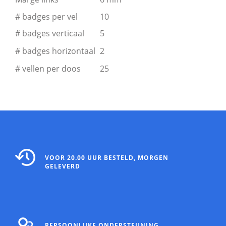
# badges per vel
10
# badges verticaal
5
# badges horizontaal
2
# vellen per doos
25
VOOR 20.00 UUR BESTELD, MORGEN
GELEVERD
PERSOONLIJKE ONDERSTEUNING