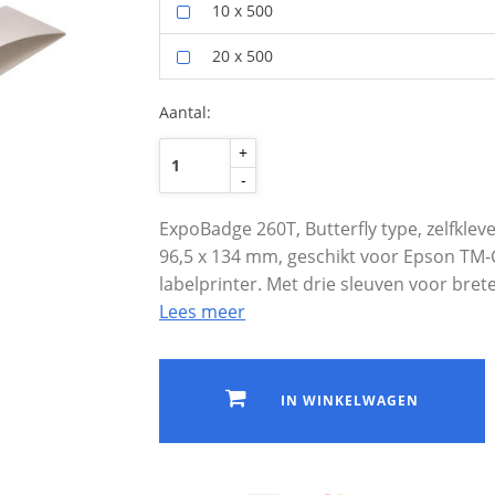
10 x 500
20 x 500
Aantal:
+
-
ExpoBadge 260T, Butterfly type, zelfkl
96,5 x 134 mm, geschikt voor Epson TM
labelprinter. Met drie sleuven voor brete
Lees meer
IN WINKELWAGEN