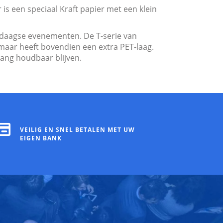
s een speciaal Kraft papier met een klein
rdaagse evenementen. De T-serie van
maar heeft bovendien een extra PET-laag.
lang houdbaar blijven.
VEILIG EN SNEL BETALEN MET UW
EIGEN BANK