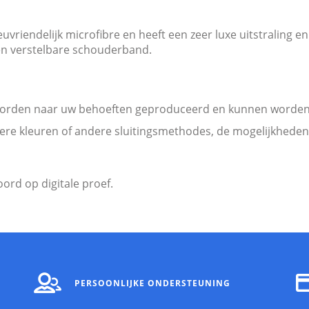
iendelijk microfibre en heeft een zeer luxe uitstraling en 
n verstelbare schouderband.
rden naar uw behoeften geproduceerd en kunnen worden v
re kleuren of andere sluitingsmethodes, de mogelijkheden 
ks
ord op digitale proef.
PERSOONLIJKE ONDERSTEUNING