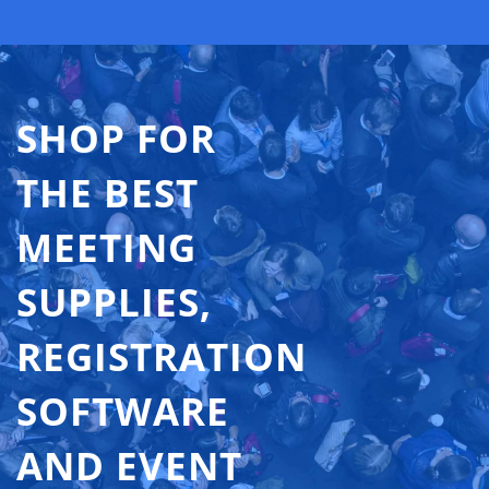
SHOP FOR
THE BEST
MEETING
SUPPLIES,
REGISTRATION
SOFTWARE
AND EVENT