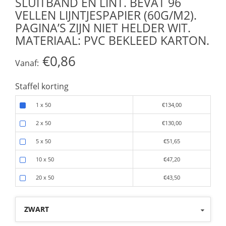
SLUITBAND EN LINT. BEVAT 96
VELLEN LIJNTJESPAPIER (60G/M2).
PAGINA’S ZIJN NIET HELDER WIT.
MATERIAAL: PVC BEKLEED KARTON.
€0,86
Vanaf:
Staffel korting
1 x 50
€134,00
2 x 50
€130,00
5 x 50
€51,65
10 x 50
€47,20
20 x 50
€43,50
ZWART