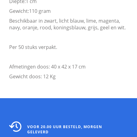
Diepte:1 cm
Gewicht:110 gram
Beschikbaar in zwart, licht blauw, lime, magenta,
navy, oranje, rood, koningsblauw, grijs, geel en wit.
Per 50 stuks verpakt.
Afmetingen doos: 40 x 42 x 17 cm
Gewicht doos: 12 Kg
VOOR 20.00 UUR BESTELD, MORGEN
GELEVERD