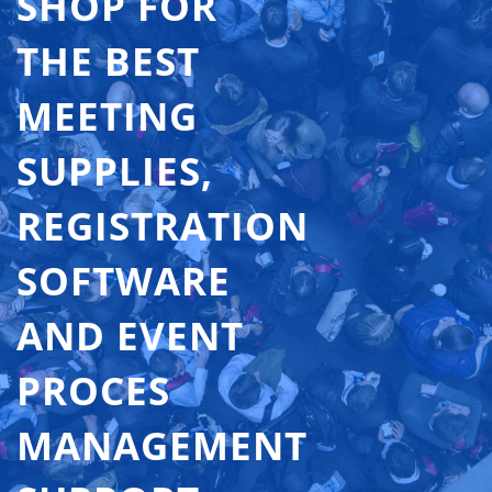
SHOP FOR
THE BEST
MEETING
SUPPLIES,
REGISTRATION
SOFTWARE
AND EVENT
PROCES
MANAGEMENT