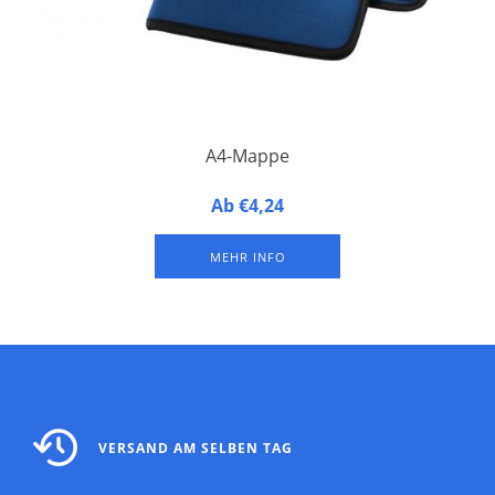
A4-Mappe
A4-Mappe. Mappe mit Klettverschluss, Stiftschlaufe,
Ab €4,24
Dokumententasche und 20-seitigem gefütterten
Papiernotizblock.
MEHR INFO
VERSAND AM SELBEN TAG