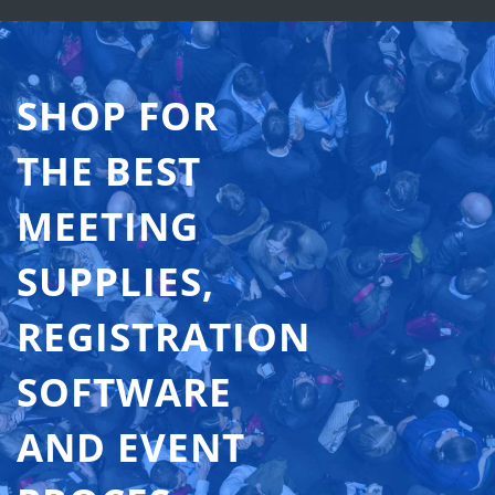
SHOP FOR
THE BEST
MEETING
SUPPLIES,
REGISTRATION
SOFTWARE
AND EVENT