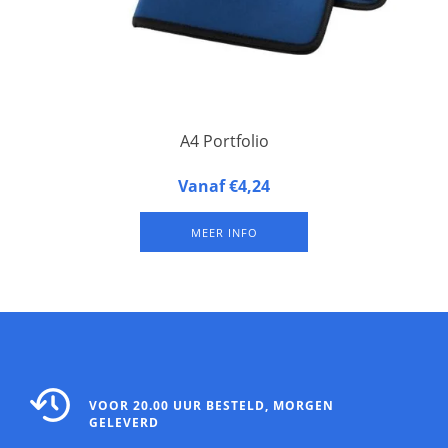
A4 Portfolio
A4 portfolio. Portfolio met klittenbandsluiting, pennenlus,
Vanaf €4,24
documentvak en notitieblok met 20 pagina's gelinieerd papier.
MEER INFO
VOOR 20.00 UUR BESTELD, MORGEN
GELEVERD