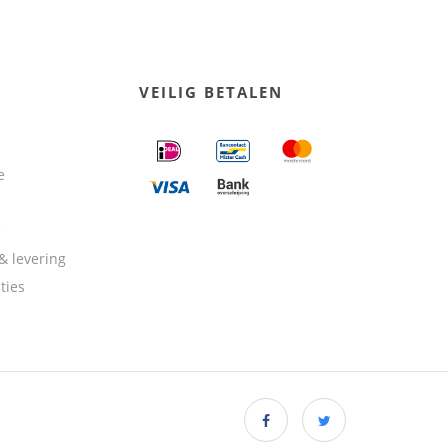
VEILIG BETALEN
e
& levering
ties