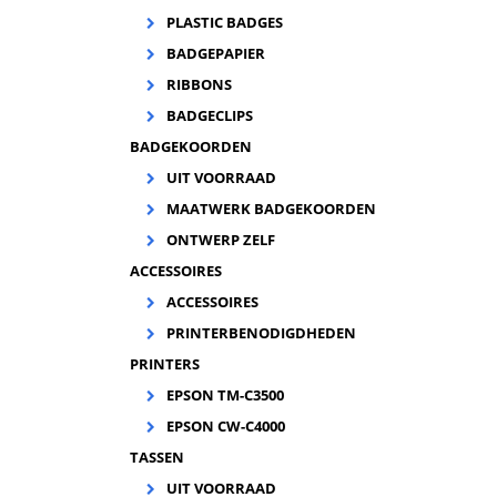
PLASTIC BADGES
BADGEPAPIER
RIBBONS
ve
BADGECLIPS
l
BADGEKOORDEN
UIT VOORRAAD
MAATWERK BADGEKOORDEN
ONTWERP ZELF
ACCESSOIRES
ACCESSOIRES
PRINTERBENODIGDHEDEN
PRINTERS
EPSON TM-C3500
EPSON CW-C4000
TASSEN
UIT VOORRAAD