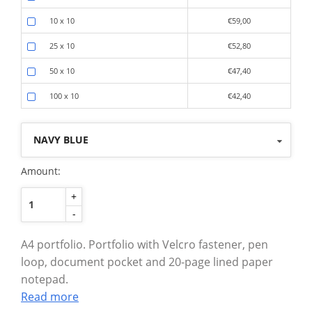
10 x 10
€59,00
25 x 10
€52,80
50 x 10
€47,40
100 x 10
€42,40
NAVY BLUE
Amount:
+
-
A4 portfolio. Portfolio with Velcro fastener, pen
loop, document pocket and 20-page lined paper
notepad.
Read more