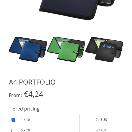
A4 PORTFOLIO
€4,24
From:
Tiered pricing
1 x 10
€113,50
5 x 10
€73,50